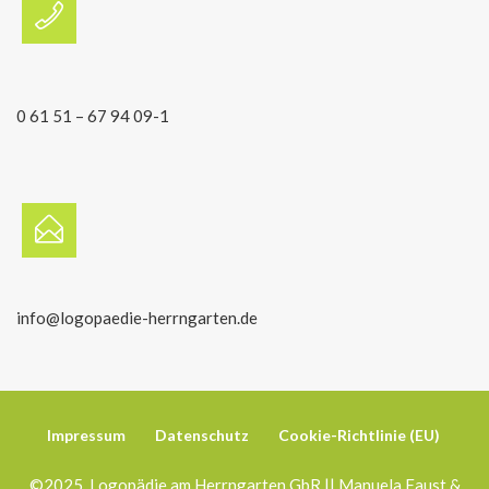
0 61 51 – 67 94 09-1
info@logopaedie-herrngarten.de
Impressum
Datenschutz
Cookie-Richtlinie (EU)
©2025 Logopädie am Herrngarten GbR || Manuela Faust &