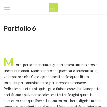
Portfolio 6
M
orbi porta bibendum augue. Praesent ultrices eros a
tincidunt blandit. Mauris libero est, placerat a fermentum ut,
volutpat nec nisi. Class aptent taciti sociosqu ad litora
torquent per conubia nostra, per inceptos himenaeos.
Pellentesque et turpis quis ligula finibus convallis. Nunc porta,
orci sit amet pulvinar sodales, est tortor feugiat quam, in
aliquet ex enim quis libero. Nullam tortor libero, dignissim non
imperdiet ac, vulputate vel neque. Morbi at nisi risus. Interdum