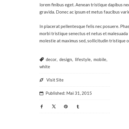
lorem finibus eget. Aenean tristique dapibus neq
gravida. Donec ac ipsum et metus faucibus vari
In placerat pellentesque felis nec posuere. Phase
morbi tristique senectus et netus et malesuada 
molestie at maximus sed, sollicitudin tristique 
decor
,
design
,
lifestyle
,
mobile
,
white
Visit Site
Published:
Mai 31, 2015