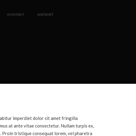
KONTAKT
ANFAHRT
abitur imperdiet dolor sit amet fringilla
mus at ante vitae consectetur. Nullam turpis ex,
. Proin tristique consequat lorem, vel pharetra