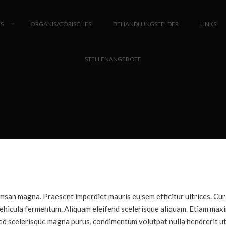
S
ORGANISATORISCHES
BEHANDLUNGSFELDER
LINKS
STELLENANGEBOTE
cumsan magna. Praesent imperdiet mauris eu sem efficitur ultrices. Cur
vehicula fermentum. Aliquam eleifend scelerisque aliquam. Etiam maxi
. Sed scelerisque magna purus, condimentum volutpat nulla hendrerit ut