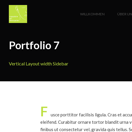
WILLKOMMEN
ÜBER UN
Portfolio 7
Vertical Layout width Sidebar
F
usce porttitor facilisis ligula. Cras et ac
eleifend. Curabitur ornare tortor blandit urna 
finibus ut consectetur vel, gravida quis tellus