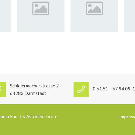
Schleiermacherstrasse 2
0 61 51 – 67 94 09-1
64283 Darmstadt
la Faust & Astrid Sellhorn-
Impres