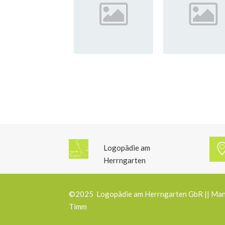
Logopädie am
Herrngarten
©2025 Logopädie am Herrngarten GbR || Manue
Timm